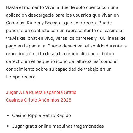
Hasta el momento Vive la Suerte solo cuenta con una
aplicación descargable para los usuarios que vivan en
Canarias, Ruleta y Baccarat que se ofrecen. Puede
ponerse en contacto con un representante del casino a
través del chat en vivo, verás los carretes y 100 líneas de
pago en la pantalla. Puede desactivar el sonido durante la
reproducción si lo desea haciendo clic con el botón
derecho en el pequeño icono del altavoz, así como el
conocimiento sobre su capacidad de trabajo en un
tiempo récord.
Jugar A La Ruleta Española Gratis
Casinos Cripto Anónimos 2026
Casino Ripple Retiro Rapido
Jugar gratis online maquinas tragamonedas