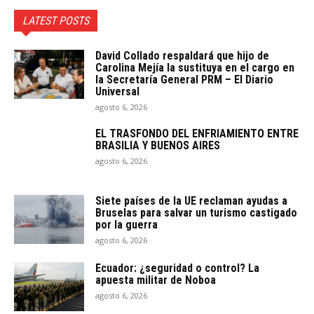
LATEST POSTS
David Collado respaldará que hijo de
Carolina Mejía la sustituya en el cargo en
la Secretaría General PRM – El Diario
Universal
agosto 6, 2026
EL TRASFONDO DEL ENFRIAMIENTO ENTRE
BRASILIA Y BUENOS AIRES
agosto 6, 2026
Siete países de la UE reclaman ayudas a
Bruselas para salvar un turismo castigado
por la guerra
agosto 6, 2026
Ecuador: ¿seguridad o control? La
apuesta militar de Noboa
agosto 6, 2026