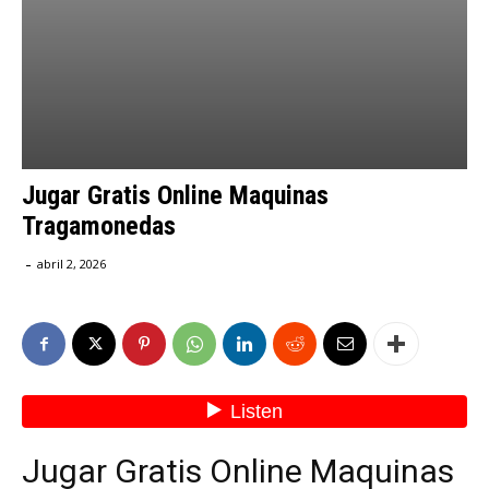
Jugar Gratis Online Maquinas
Tragamonedas
-
abril 2, 2026
Jugar Gratis Online Maquinas