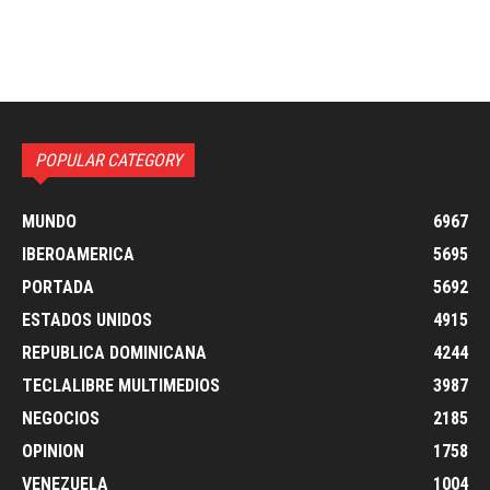
POPULAR CATEGORY
MUNDO
6967
IBEROAMERICA
5695
PORTADA
5692
ESTADOS UNIDOS
4915
REPUBLICA DOMINICANA
4244
TECLALIBRE MULTIMEDIOS
3987
NEGOCIOS
2185
OPINION
1758
VENEZUELA
1004