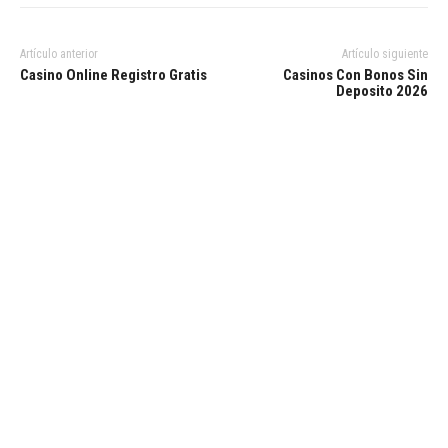
Artículo anterior
Artículo siguiente
Casino Online Registro Gratis
Casinos Con Bonos Sin
Deposito 2026