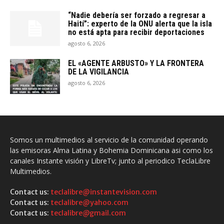
“Nadie debería ser forzado a regresar a
Haití”: experto de la ONU alerta que la isla
no está apta para recibir deportaciones
agosto 6, 2026
EL «AGENTE ARBUSTO» Y LA FRONTERA
DE LA VIGILANCIA
agosto 6, 2026
Somos un multimedios al servicio de la comunidad operando
las emisoras Alma Latina y Bohemia Dominicana asi como los
canales Instante visión y LibreTv; junto al periodico TeclaLibre
Multimedios.
Contact us:
teclalibre@instantevision.com
Contact us:
teclalibre@yahoo.com
Contact us:
teclalibre@gmail.com