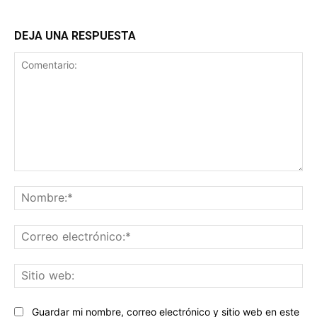
DEJA UNA RESPUESTA
Comentario:
No
Co
ele
Sit
we
Guardar mi nombre, correo electrónico y sitio web en este