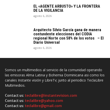
EL «AGENTE ARBUSTO» Y LA FRONTERA
DE LA VIGILANCIA
agosto 6, 2026
Arquitecto SiIvio García gana de manera
contundente elecciones del CODIA
regional Norte con 58% de los votos – El
Diario Universal
agosto 6, 2026
Somos un multimedios al servicio de la comunidad operando
las emisoras Alma Latina y Bohemia Dominicana asi como los
canales Instante visión y LibreTv; junto al periodico TeclaLibre
Multimedios.
Contact us:
teclalibre@instantevision.com
Contact us:
teclalibre@yahoo.com
Contact us:
teclalibre@gmail.com