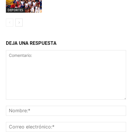
DEPORTES
DEJA UNA RESPUESTA
Comentario:
No
Co
ele