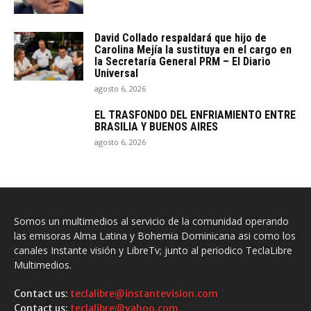
David Collado respaldará que hijo de
Carolina Mejía la sustituya en el cargo en
la Secretaría General PRM – El Diario
Universal
agosto 6, 2026
EL TRASFONDO DEL ENFRIAMIENTO ENTRE
BRASILIA Y BUENOS AIRES
agosto 6, 2026
Somos un multimedios al servicio de la comunidad operando
las emisoras Alma Latina y Bohemia Dominicana asi como los
canales Instante visión y LibreTv; junto al periodico TeclaLibre
Multimedios.
Contact us:
teclalibre@instantevision.com
Contact us:
teclalibre@yahoo.com