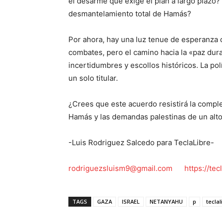
el desarme que exige el plan a largo plazo? 
desmantelamiento total de Hamás?
Por ahora, hay una luz tenue de esperanza c
combates, pero el camino hacia la «paz du
incertidumbres y escollos históricos. La po
un solo titular.
¿Crees que este acuerdo resistirá la comple
Hamás y las demandas palestinas de un alto 
-Luis Rodriguez Salcedo para TeclaLibre-
rodriguezsluism9@gmail.com
https://te
TAGS
GAZA
ISRAEL
NETANYAHU
p
teclal