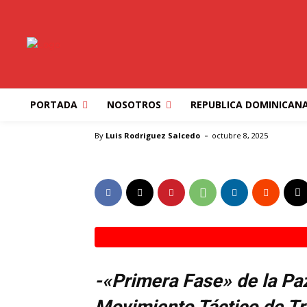
ESTADOS UNIDOS
MUNDO
NEGOCIOS
OPINION
TRUMP ANUNCIA «
PAZ EN GAZA
PORTADA
NOSOTROS
REPUBLICA DOMINICAN
Inicio
ESTADOS UNIDOS
TRUMP ANUNCIA "PRIMERA
-
By
Luis Rodriguez Salcedo
octubre 8, 2025
-«Primera Fase» de la Pa