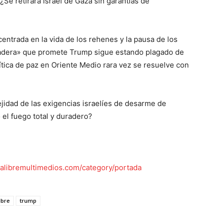
¿Se retirará Israel de Gaza sin garantías de
entrada en la vida de los rehenes y la pausa de los
radera» que promete Trump sigue estando plagado de
lítica de paz en Oriente Medio rara vez se resuelve con
jidad de las exigencias israelíes de desarme de
el fuego total y duradero?
clalibremultimedios.com/category/portada
ibre
trump