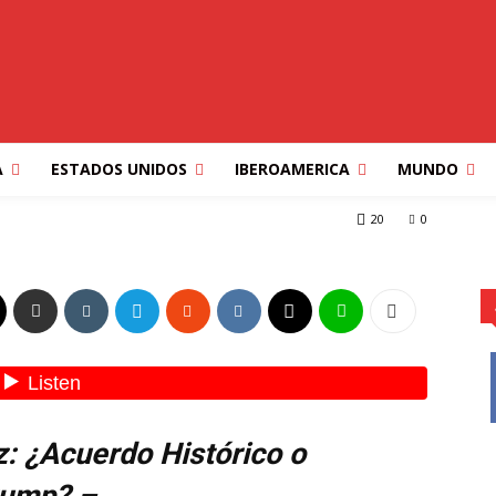
PORTADA
TECLALIBRE MULTIMEDIOS
PRIMERA FASE» DE LA
A
ESTADOS UNIDOS
IBEROAMERICA
MUNDO
 FASE" DE LA PAZ EN GAZA
20
0
z: ¿Acuerdo Histórico o