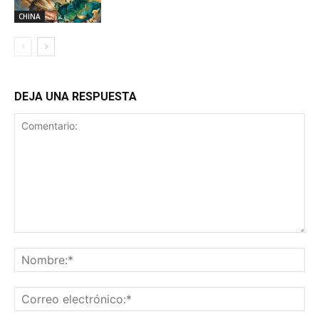
CHINA
DEJA UNA RESPUESTA
Comentario:
No
Co
ele