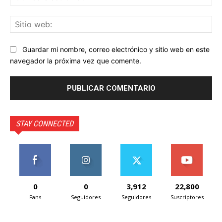
ele
Sit
we
Guardar mi nombre, correo electrónico y sitio web en este
navegador la próxima vez que comente.
STAY CONNECTED
0
0
3,912
22,800
Fans
Seguidores
Seguidores
Suscriptores