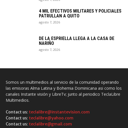
4 MIL EFECTIVOS MILITARES Y POLICIALES
PATRULLAN A QUITO
agosto 7, 2026
DE LA ESPRIELLA LLEGA A LA CASA DE
NARIÑO
agosto 7, 2026
Somos un multimedios al servicio de la comunidad operando
las emisoras Alma Latina y Bohemia Dominicana asi como los
canales Instante visión y LibreTv; junto al periodico TeclaLibre
Multimedios.
Contact us:
teclalibre@instantevision.com
Contact us:
teclalibre@yahoo.com
Contact us:
teclalibre@gmail.com