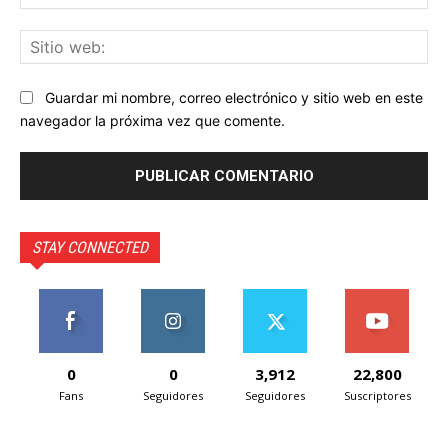
ele
Sit
we
Guardar mi nombre, correo electrónico y sitio web en este
navegador la próxima vez que comente.
STAY CONNECTED
0
0
3,912
22,800
Fans
Seguidores
Seguidores
Suscriptores