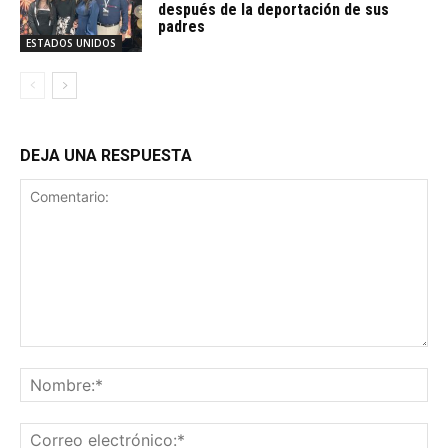
después de la deportación de sus
padres
ESTADOS UNIDOS
DEJA UNA RESPUESTA
Comentario:
No
Co