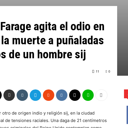
Farage agita el odio en
s la muerte a puñaladas
s de un hombre sij
11
0
ro de origen indio y religión sij, en la ciudad
al de tensiones raciales. Una daga de 21 centímetros
s leyes criminales del Reino Unido contemplan como