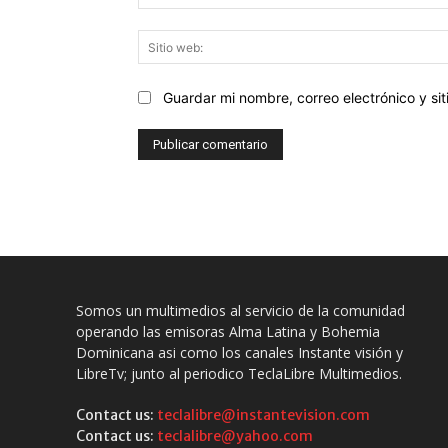
Guardar mi nombre, correo electrónico y s
Somos un multimedios al servicio de la comunidad
operando las emisoras Alma Latina y Bohemia
Dominicana asi como los canales Instante visión y
LibreTv; junto al periodico TeclaLibre Multimedios.
Contact us:
teclalibre@instantevision.com
Contact us:
teclalibre@yahoo.com