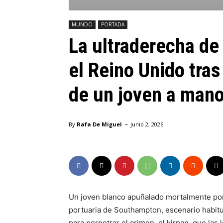
MUNDO
PORTADA
La ultraderecha de 
el Reino Unido tra
de un joven a mano
-
By
Rafa De Miguel
junio 2, 2026
Un joven blanco apuñalado mortalmente por ot
portuaria de Southampton, escenario habitu
para perpetrar el crimen, el kirpan, que la