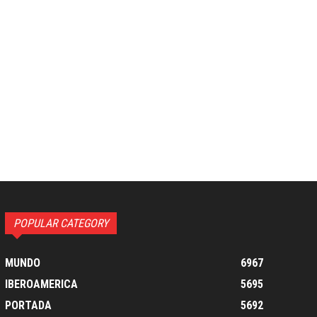
co:*
POPULAR CATEGORY
MUNDO
6967
IBEROAMERICA
5695
PORTADA
5692