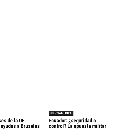
IBEROAMERICA
ses de la UE
Ecuador: ¿seguridad o
 ayudas a Bruselas
control? La apuesta militar