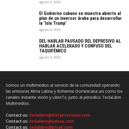
agosto 6, 2026
El Gobierno cubano se muestra abierto al
plan de un inversor árabe para desarrollar
la ‘Isla Trump’
agosto 6, 2026
DEL HABLAR PAUSADO DEL DEPRESIVO AL
HABLAR ACELERADO Y CONFUSO DEL
TAQUIFÉMICO
agosto 5, 2026
Somos un multimedios al servicio de la comunidad operando
las emisoras Alma Latina y Bohemia Dominicana asi como los
canales Instante visión y LibreTv; junto al periodico TeclaLibre
Multimedios.
Contact us:
teclalibre@instantevision.com
Contact us:
teclalibre@yahoo.com
Contact us:
teclalibre@gmail.com