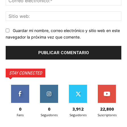
ele
Sit
we
Guardar mi nombre, correo electrónico y sitio web en este
navegador la próxima vez que comente.
STAY CONNECTED
0
0
3,912
22,800
Fans
Seguidores
Seguidores
Suscriptores