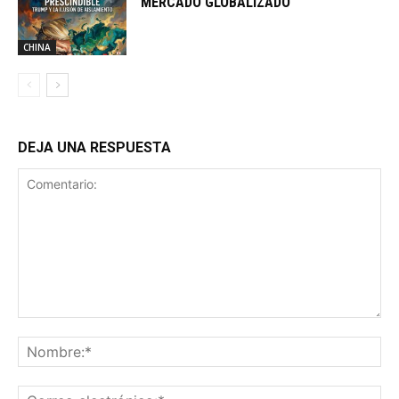
MERCADO GLOBALIZADO
CHINA
DEJA UNA RESPUESTA
Comentario:
No
Co