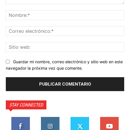
Comentario:
No
Co
ele
Sit
we
Guardar mi nombre, correo electrónico y sitio web en este
navegador la próxima vez que comente.
STAY CONNECTED