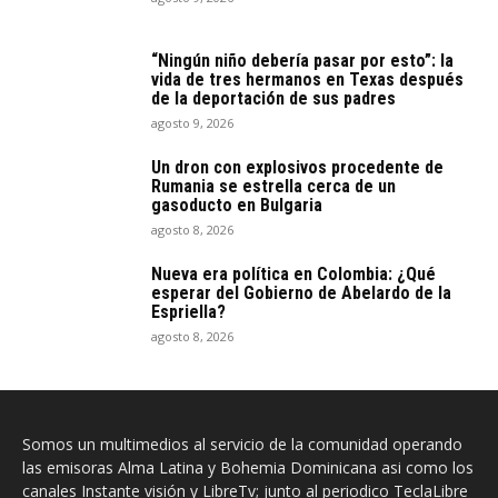
“Ningún niño debería pasar por esto”: la
vida de tres hermanos en Texas después
de la deportación de sus padres
agosto 9, 2026
Un dron con explosivos procedente de
Rumania se estrella cerca de un
gasoducto en Bulgaria
agosto 8, 2026
Nueva era política en Colombia: ¿Qué
esperar del Gobierno de Abelardo de la
Espriella?
agosto 8, 2026
Somos un multimedios al servicio de la comunidad operando
las emisoras Alma Latina y Bohemia Dominicana asi como los
canales Instante visión y LibreTv; junto al periodico TeclaLibre