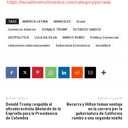
https://teclalibremultimedios.com/category/portada
TAGS
AMERICA LATINA
ARANCELES
brasil
Comercio Exterior
DONALD TRUMP
ESTADOS UNIDOS
GEOPOLITICA
LULA DA SILVA
MARCO RUBIO
Política Comercial
relaciones internacionales
Soberanía Económica
teclalibre
Artículo anterior
Artículo siguiente
Donald Trump respalda al
Becerra y Hilton toman ventaja
ultraderechista Abelardo de la
en la carrera por la
Espriella para la Presidencia
gubernatura de California
de Colombia
rumbo a una segunda vuelta