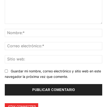
Comentario:
No
Co
ele
Sit
we
Guardar mi nombre, correo electrónico y sitio web en este
navegador la próxima vez que comente.
STAY CONNECTED