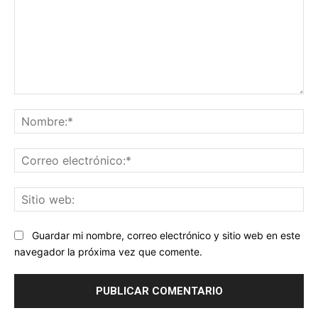
Comentario:
No
Co
ele
Sit
we
Guardar mi nombre, correo electrónico y sitio web en este
navegador la próxima vez que comente.