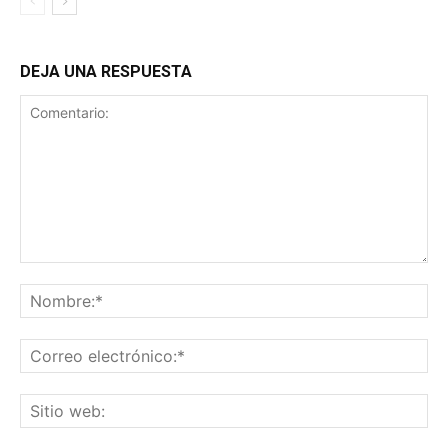
DEJA UNA RESPUESTA
Comentario:
No
Co
ele
Sit
we