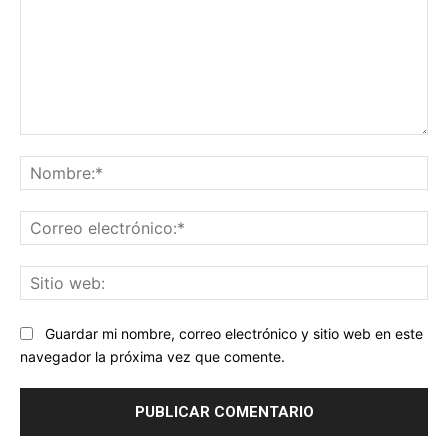
Comentario:
No
Co
ele
Sit
we
Guardar mi nombre, correo electrónico y sitio web en este
navegador la próxima vez que comente.