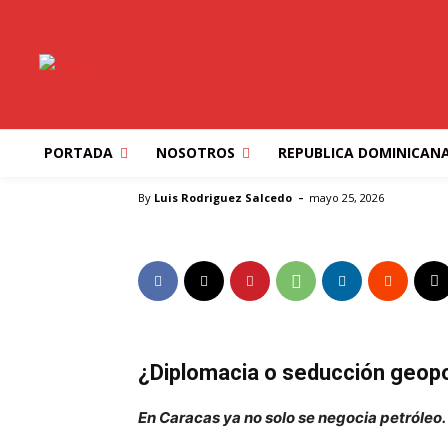
ESTADOS UNIDOS
IBEROAMERICA
MUNDO
NEGOCI
DELCY, LOS REGAL
PODER
PORTADA
NOSOTROS
REPUBLICA DOMINICAN
Inicio
ESTADOS UNIDOS
DELCY, LOS REGALOS Y EL
-
By
Luis Rodriguez Salcedo
mayo 25, 2026
¿Diplomacia o seducción geopol
En Caracas ya no solo se negocia petróleo.