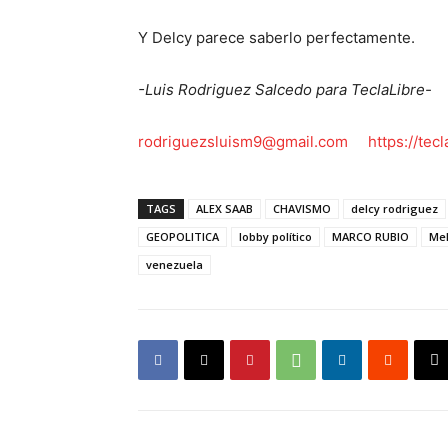
Y Delcy parece saberlo perfectamente.
-Luis Rodriguez Salcedo para TeclaLibre-
rodriguezsluism9@gmail.com
https://tec
TAGS
ALEX SAAB
CHAVISMO
delcy rodriguez
GEOPOLITICA
lobby político
MARCO RUBIO
Me
venezuela