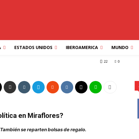
OS
OPINION
PORTADA
TECLALIBRE MULTIMEDIOS
VENEZUELA
OS Y EL PERFUME DEL
A
ESTADOS UNIDOS
IBEROAMERICA
MUNDO
 PERFUME DEL PODER
22
0
ítica en Miraflores?
 También se reparten bolsas de regalo.